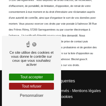
57200 Sarreguemines . Vous disposez de droits d’accès, de rectification,
d’effacement, de portabilité, de limitation, d’opposition, de retrait de votre
consentement à tout moment et du droit d’introduire une réclamation auprès
d’une autorité de contrôle, ainsi que d’organiser le sort de vos données post-
mortem. Vous pouvez exercer ces droits par voie postale à l'adresse 38 Rue
des Frères Rémy, 57200 Sarreguemines ou par courrier électronique à
l'adresse . Un justificatif d'identité pourra vous être demandé. Nous
conservons vos données pendant la période de prise de contact puis
pendant la durée de prescription légale aux fins probatoires et de gestion des
Ce site utilise des cookies et
contentieux. Vous avez le droit de vous inscrire sur la liste d'opposition au
vous donne le contrôle sur
démarchage téléphonique, disponible à cette adresse:
Bloctel.gouv.fr
.
ceux que vous souhaitez
activer
Consultez le site cnil.fr pour plus d’informations sur vos droits.
Tout accepter
Recherches fréquentes
Tout refuser
©
Vistalid
- 2026 - Tous droits réservés -
Mentions légales
Personnaliser
-
Gestion des cookies