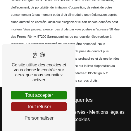
57200 Sarreguemines . Vous disposez de droits d’accès, de rectification,
d’effacement, de portabilité, de limitation, d’opposition, de retrait de votre
consentement à tout moment et du droit d’introduire une réclamation auprès
d’une autorité de contrôle, ainsi que d’organiser le sort de vos données post-
mortem. Vous pouvez exercer ces droits par voie postale à l'adresse 38 Rue
des Frères Rémy, 57200 Sarreguemines ou par courrier électronique à
l'adresse . Un justificatif d'identité pourra vous être demandé. Nous
conservons vos données pendant la période de prise de contact puis
pendant la durée de prescription légale aux fins probatoires et de gestion des
Ce site utilise des cookies et
contentieux. Vous avez le droit de vous inscrire sur la liste d'opposition au
vous donne le contrôle sur
démarchage téléphonique, disponible à cette adresse:
Bloctel.gouv.fr
.
ceux que vous souhaitez
activer
Consultez le site cnil.fr pour plus d’informations sur vos droits.
Tout accepter
Recherches fréquentes
Tout refuser
©
Vistalid
- 2026 - Tous droits réservés -
Mentions légales
Personnaliser
-
Gestion des cookies