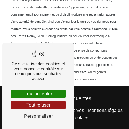
57200 Sarreguemines . Vous disposez de droits d’accès, de rectification,
d’effacement, de portabilité, de limitation, d’opposition, de retrait de votre
consentement à tout moment et du droit d’introduire une réclamation auprès
d’une autorité de contrôle, ainsi que d’organiser le sort de vos données post-
mortem. Vous pouvez exercer ces droits par voie postale à l'adresse 38 Rue
des Frères Rémy, 57200 Sarreguemines ou par courrier électronique à
l'adresse . Un justificatif d'identité pourra vous être demandé. Nous
conservons vos données pendant la période de prise de contact puis
pendant la durée de prescription légale aux fins probatoires et de gestion des
Ce site utilise des cookies et
contentieux. Vous avez le droit de vous inscrire sur la liste d'opposition au
vous donne le contrôle sur
démarchage téléphonique, disponible à cette adresse:
Bloctel.gouv.fr
.
ceux que vous souhaitez
activer
Consultez le site cnil.fr pour plus d’informations sur vos droits.
Tout accepter
Recherches fréquentes
Tout refuser
©
Vistalid
- 2026 - Tous droits réservés -
Mentions légales
Personnaliser
-
Gestion des cookies