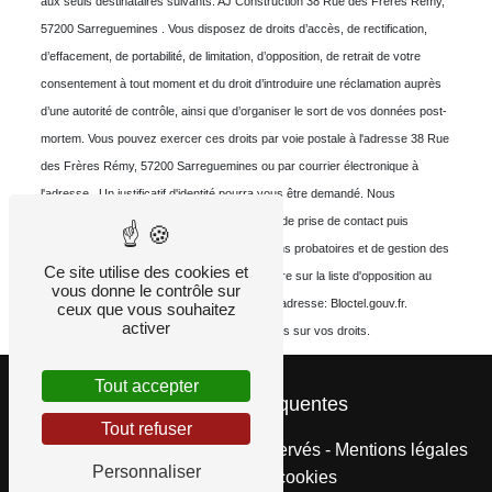
aux seuls destinataires suivants: AJ Construction 38 Rue des Frères Rémy,
57200 Sarreguemines . Vous disposez de droits d’accès, de rectification,
d’effacement, de portabilité, de limitation, d’opposition, de retrait de votre
consentement à tout moment et du droit d’introduire une réclamation auprès
d’une autorité de contrôle, ainsi que d’organiser le sort de vos données post-
mortem. Vous pouvez exercer ces droits par voie postale à l'adresse 38 Rue
des Frères Rémy, 57200 Sarreguemines ou par courrier électronique à
l'adresse . Un justificatif d'identité pourra vous être demandé. Nous
conservons vos données pendant la période de prise de contact puis
pendant la durée de prescription légale aux fins probatoires et de gestion des
Ce site utilise des cookies et
contentieux. Vous avez le droit de vous inscrire sur la liste d'opposition au
vous donne le contrôle sur
démarchage téléphonique, disponible à cette adresse:
Bloctel.gouv.fr
.
ceux que vous souhaitez
activer
Consultez le site cnil.fr pour plus d’informations sur vos droits.
Tout accepter
Recherches fréquentes
Tout refuser
©
Vistalid
- 2026 - Tous droits réservés -
Mentions légales
Personnaliser
-
Gestion des cookies