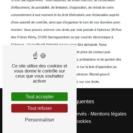
57200 Sarreguemines . Vous disposez de droits d’accès, de rectification,
d’effacement, de portabilité, de limitation, d’opposition, de retrait de votre
consentement à tout moment et du droit d’introduire une réclamation auprès
d’une autorité de contrôle, ainsi que d’organiser le sort de vos données post-
mortem. Vous pouvez exercer ces droits par voie postale à l'adresse 38 Rue
des Frères Rémy, 57200 Sarreguemines ou par courrier électronique à
l'adresse . Un justificatif d'identité pourra vous être demandé. Nous
conservons vos données pendant la période de prise de contact puis
pendant la durée de prescription légale aux fins probatoires et de gestion des
Ce site utilise des cookies et
contentieux. Vous avez le droit de vous inscrire sur la liste d'opposition au
vous donne le contrôle sur
démarchage téléphonique, disponible à cette adresse:
Bloctel.gouv.fr
.
ceux que vous souhaitez
activer
Consultez le site cnil.fr pour plus d’informations sur vos droits.
Tout accepter
Recherches fréquentes
Tout refuser
©
Vistalid
- 2026 - Tous droits réservés -
Mentions légales
Personnaliser
-
Gestion des cookies