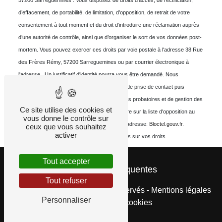
57200 Sarreguemines . Vous disposez de droits d’accès, de rectification,
d’effacement, de portabilité, de limitation, d’opposition, de retrait de votre
consentement à tout moment et du droit d’introduire une réclamation auprès
d’une autorité de contrôle, ainsi que d’organiser le sort de vos données post-
mortem. Vous pouvez exercer ces droits par voie postale à l'adresse 38 Rue
des Frères Rémy, 57200 Sarreguemines ou par courrier électronique à
l'adresse . Un justificatif d'identité pourra vous être demandé. Nous
conservons vos données pendant la période de prise de contact puis
pendant la durée de prescription légale aux fins probatoires et de gestion des
Ce site utilise des cookies et
contentieux. Vous avez le droit de vous inscrire sur la liste d'opposition au
vous donne le contrôle sur
démarchage téléphonique, disponible à cette adresse:
Bloctel.gouv.fr
.
ceux que vous souhaitez
activer
Consultez le site cnil.fr pour plus d’informations sur vos droits.
Tout accepter
Recherches fréquentes
Tout refuser
©
Vistalid
- 2026 - Tous droits réservés -
Mentions légales
Personnaliser
-
Gestion des cookies