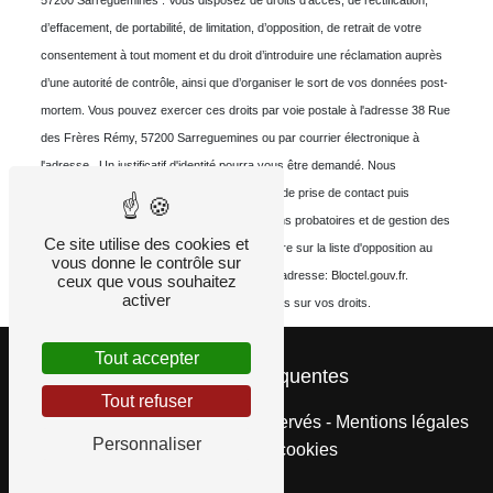
57200 Sarreguemines . Vous disposez de droits d’accès, de rectification,
d’effacement, de portabilité, de limitation, d’opposition, de retrait de votre
consentement à tout moment et du droit d’introduire une réclamation auprès
d’une autorité de contrôle, ainsi que d’organiser le sort de vos données post-
mortem. Vous pouvez exercer ces droits par voie postale à l'adresse 38 Rue
des Frères Rémy, 57200 Sarreguemines ou par courrier électronique à
l'adresse . Un justificatif d'identité pourra vous être demandé. Nous
conservons vos données pendant la période de prise de contact puis
pendant la durée de prescription légale aux fins probatoires et de gestion des
Ce site utilise des cookies et
contentieux. Vous avez le droit de vous inscrire sur la liste d'opposition au
vous donne le contrôle sur
démarchage téléphonique, disponible à cette adresse:
Bloctel.gouv.fr
.
ceux que vous souhaitez
activer
Consultez le site cnil.fr pour plus d’informations sur vos droits.
Tout accepter
Recherches fréquentes
Tout refuser
©
Vistalid
- 2026 - Tous droits réservés -
Mentions légales
Personnaliser
-
Gestion des cookies