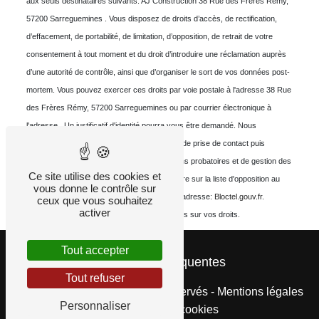
aux seuls destinataires suivants: AJ Construction 38 Rue des Frères Rémy,
57200 Sarreguemines . Vous disposez de droits d’accès, de rectification,
d’effacement, de portabilité, de limitation, d’opposition, de retrait de votre
consentement à tout moment et du droit d’introduire une réclamation auprès
d’une autorité de contrôle, ainsi que d’organiser le sort de vos données post-
mortem. Vous pouvez exercer ces droits par voie postale à l'adresse 38 Rue
des Frères Rémy, 57200 Sarreguemines ou par courrier électronique à
l'adresse . Un justificatif d'identité pourra vous être demandé. Nous
conservons vos données pendant la période de prise de contact puis
pendant la durée de prescription légale aux fins probatoires et de gestion des
Ce site utilise des cookies et
contentieux. Vous avez le droit de vous inscrire sur la liste d'opposition au
vous donne le contrôle sur
démarchage téléphonique, disponible à cette adresse:
Bloctel.gouv.fr
.
ceux que vous souhaitez
activer
Consultez le site cnil.fr pour plus d’informations sur vos droits.
Tout accepter
Recherches fréquentes
Tout refuser
©
Vistalid
- 2026 - Tous droits réservés -
Mentions légales
Personnaliser
-
Gestion des cookies