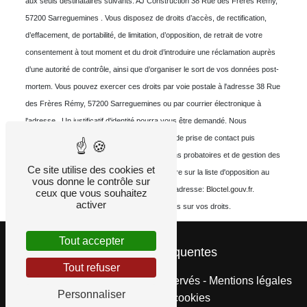
aux seuls destinataires suivants: AJ Construction 38 Rue des Frères Rémy,
57200 Sarreguemines . Vous disposez de droits d’accès, de rectification,
d’effacement, de portabilité, de limitation, d’opposition, de retrait de votre
consentement à tout moment et du droit d’introduire une réclamation auprès
d’une autorité de contrôle, ainsi que d’organiser le sort de vos données post-
mortem. Vous pouvez exercer ces droits par voie postale à l'adresse 38 Rue
des Frères Rémy, 57200 Sarreguemines ou par courrier électronique à
l'adresse . Un justificatif d'identité pourra vous être demandé. Nous
conservons vos données pendant la période de prise de contact puis
pendant la durée de prescription légale aux fins probatoires et de gestion des
Ce site utilise des cookies et
contentieux. Vous avez le droit de vous inscrire sur la liste d'opposition au
vous donne le contrôle sur
démarchage téléphonique, disponible à cette adresse:
Bloctel.gouv.fr
.
ceux que vous souhaitez
activer
Consultez le site cnil.fr pour plus d’informations sur vos droits.
Tout accepter
Recherches fréquentes
Tout refuser
©
Vistalid
- 2026 - Tous droits réservés -
Mentions légales
Personnaliser
-
Gestion des cookies