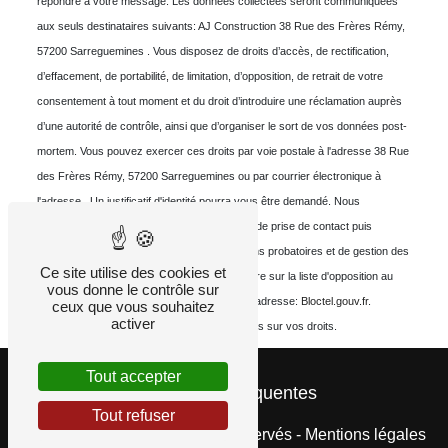
répondre à votre message. Les données collectées seront communiquées
aux seuls destinataires suivants: AJ Construction 38 Rue des Frères Rémy,
57200 Sarreguemines . Vous disposez de droits d’accès, de rectification,
d’effacement, de portabilité, de limitation, d’opposition, de retrait de votre
consentement à tout moment et du droit d’introduire une réclamation auprès
d’une autorité de contrôle, ainsi que d’organiser le sort de vos données post-
mortem. Vous pouvez exercer ces droits par voie postale à l'adresse 38 Rue
des Frères Rémy, 57200 Sarreguemines ou par courrier électronique à
l'adresse . Un justificatif d'identité pourra vous être demandé. Nous
conservons vos données pendant la période de prise de contact puis
pendant la durée de prescription légale aux fins probatoires et de gestion des
Ce site utilise des cookies et
contentieux. Vous avez le droit de vous inscrire sur la liste d'opposition au
vous donne le contrôle sur
démarchage téléphonique, disponible à cette adresse:
Bloctel.gouv.fr
.
ceux que vous souhaitez
activer
Consultez le site cnil.fr pour plus d’informations sur vos droits.
Tout accepter
Recherches fréquentes
Tout refuser
©
Vistalid
- 2026 - Tous droits réservés -
Mentions légales