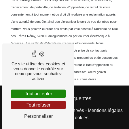
57200 Sarreguemines . Vous disposez de droits d’accès, de rectification,
d’effacement, de portabilité, de limitation, d’opposition, de retrait de votre
consentement à tout moment et du droit d’introduire une réclamation auprès
d’une autorité de contrôle, ainsi que d’organiser le sort de vos données post-
mortem. Vous pouvez exercer ces droits par voie postale à l'adresse 38 Rue
des Frères Rémy, 57200 Sarreguemines ou par courrier électronique à
l'adresse . Un justificatif d'identité pourra vous être demandé. Nous
conservons vos données pendant la période de prise de contact puis
pendant la durée de prescription légale aux fins probatoires et de gestion des
Ce site utilise des cookies et
contentieux. Vous avez le droit de vous inscrire sur la liste d'opposition au
vous donne le contrôle sur
démarchage téléphonique, disponible à cette adresse:
Bloctel.gouv.fr
.
ceux que vous souhaitez
activer
Consultez le site cnil.fr pour plus d’informations sur vos droits.
Tout accepter
Recherches fréquentes
Tout refuser
©
Vistalid
- 2026 - Tous droits réservés -
Mentions légales
Personnaliser
-
Gestion des cookies