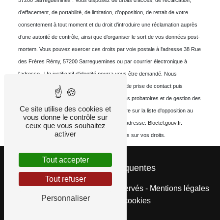
57200 Sarreguemines . Vous disposez de droits d’accès, de rectification,
d’effacement, de portabilité, de limitation, d’opposition, de retrait de votre
consentement à tout moment et du droit d’introduire une réclamation auprès
d’une autorité de contrôle, ainsi que d’organiser le sort de vos données post-
mortem. Vous pouvez exercer ces droits par voie postale à l'adresse 38 Rue
des Frères Rémy, 57200 Sarreguemines ou par courrier électronique à
l'adresse . Un justificatif d'identité pourra vous être demandé. Nous
conservons vos données pendant la période de prise de contact puis
pendant la durée de prescription légale aux fins probatoires et de gestion des
Ce site utilise des cookies et
contentieux. Vous avez le droit de vous inscrire sur la liste d'opposition au
vous donne le contrôle sur
démarchage téléphonique, disponible à cette adresse:
Bloctel.gouv.fr
.
ceux que vous souhaitez
activer
Consultez le site cnil.fr pour plus d’informations sur vos droits.
Tout accepter
Recherches fréquentes
Tout refuser
©
Vistalid
- 2026 - Tous droits réservés -
Mentions légales
Personnaliser
-
Gestion des cookies